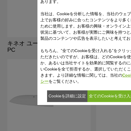
あります。
当社は、Cookieを分析した情報を、当社のウェ
上でお客様の好みに合ったコンテンツをより多く
ために使用します。お客様の興味・オンライン上
状況に基づいて、お客様が実際にご興味を持つと
製品のコンテンツや広告を表示したいと考えてお
キネオ ユーティリティナイフ
クロマーガ
PC
き剤
もちろん、”全てのCookieを受け入れる”をクリ
ただきたいのですが、お客様は、どのCookieを
か、あるいは当社サイトを効果的に閲覧するのに
いCookieを全て拒否するか、選択していただく
きます。より詳細な情報に関しては、当社の
Coo
シー
をご覧ください。
Cookieを詳細に設定
全てのCookieを受け