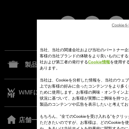
Cooki
当社、当社の関連会社および当社のパートナー企
客様の当社ブランドの体験をより良いものにする
社および第三者の発行する
Cookie情報
を使用す
製品一覧
あります。
当社は、Cookieを分析した情報を、当社のウェ
上でお客様の好みに合ったコンテンツをより多く
ために使用します。お客様の興味・オンライン上
WMFについて
レシピ
状況に基づいて、お客様が実際にご興味を持つと
製品のコンテンツや広告を表示したいと考えてお
もちろん、”全てのCookieを受け入れる”をクリ
店舗一覧
お知ら
ただきたいのですが、お客様は、どのCookieを
か、あるいは当社サイトを効果的に閲覧するのに