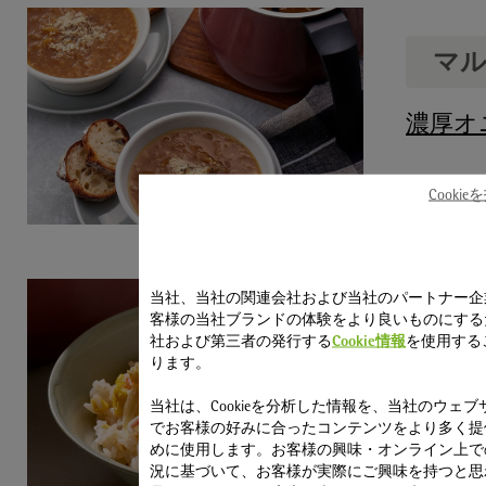
マ
濃厚オ
Cooki
当社、当社の関連会社および当社のパートナー企
客様の当社ブランドの体験をより良いものにする
社および第三者の発行する
Cookie情報
を使用する
ります。
とうも
当社は、Cookieを分析した情報を、当社のウェブ
でお客様の好みに合ったコンテンツをより多く提
トの和
めに使用します。お客様の興味・オンライン上で
況に基づいて、お客様が実際にご興味を持つと思