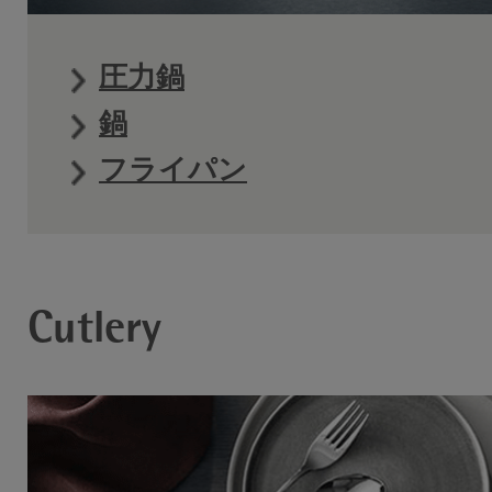
圧力鍋
鍋
フライパン
Cutlery