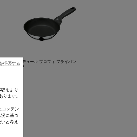
セラデュール プロフィ フライパン
ieを拒否する
20cm
体験をより
あります。
たコンテン
状況に基づ
たいと考え