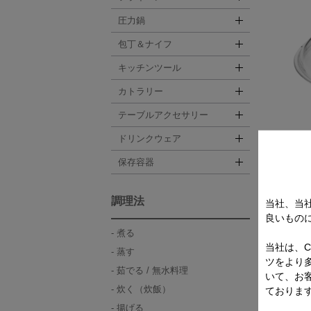
圧力鍋
包丁＆ナイフ
キッチンツール
カトラリー
テーブルアクセサリー
ドリンクウェア
フライ
保存容器
調理法
当社、当
良いもの
煮る
当社は、C
蒸す
ツをより
茹でる / 無水料理
いて、お
炊く（炊飯）
ておりま
揚げる