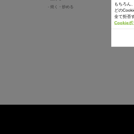
もちろん、
焼く・炒める
どのCoo
全て拒否
Cookie
セラデュ
24cm