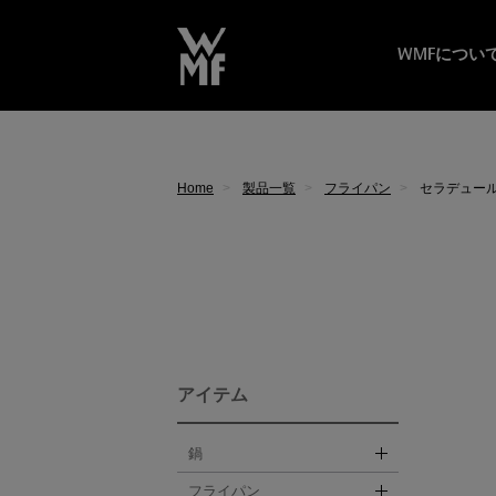
WMFについ
Home
製品一覧
フライパン
セラデュー
アイテム
鍋
フライパン