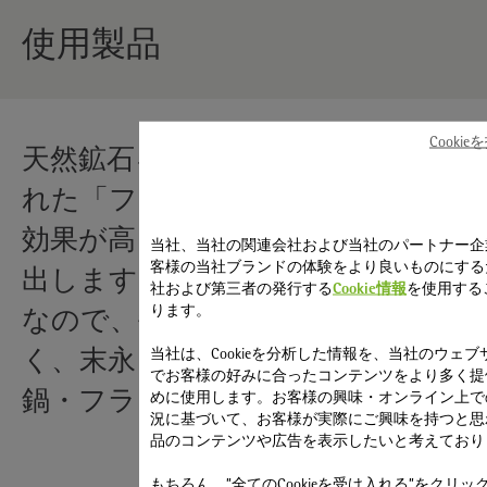
使用製品
Cooki
天然鉱石を使用した独自のミネラル
れた「フュージョンテック ミネラ
効果が高く、食材そのものの旨みを
当社、当社の関連会社および当社のパートナー企
客様の当社ブランドの体験をより良いものにする
出します。頑丈で傷つきにくく、お
社および第三者の発行する
Cookie情報
を使用する
ります。
なので、毎日の料理を美味しく仕上
当社は、Cookieを分析した情報を、当社のウェブ
く、末永く使える丈夫さも兼ね備え
でお客様の好みに合ったコンテンツをより多く提
めに使用します。お客様の興味・オンライン上で
鍋・フライパンシリーズです。
況に基づいて、お客様が実際にご興味を持つと思
品のコンテンツや広告を表示したいと考えており
もちろん、”全てのCookieを受け入れる”をクリッ