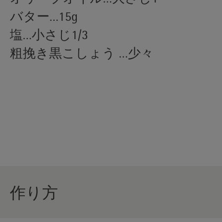
バター…15g
塩…小さじ1/3
粗挽き黒こしょう …少々
作り方