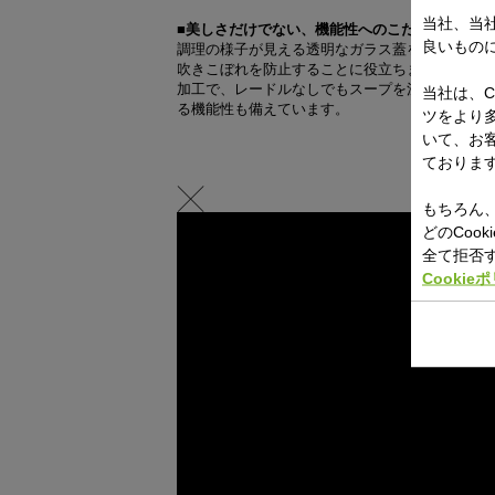
当社、当
■美しさだけでない、機能性へのこだわり
良いもの
調理の様子が見える透明なガラス蓋を採用してお
吹きこぼれを防止することに役立ちます。また、
加工で、レードルなしでもスープを注ぐことがで
当社は、C
る機能性も備えています。
ツをより
いて、お
ておりま
もちろん、
どのCoo
全て拒否
Cookie