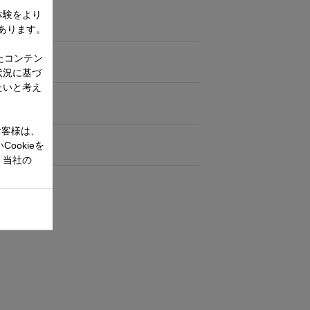
：155㎜
体験をより
10cmです
あります。
たコンテン
状況に基づ
たいと考え
お客様は、
ookieを
、当社の