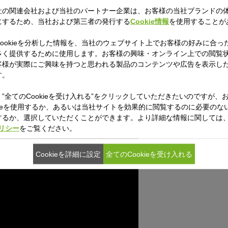
高さ（蓋込み）
社の関連会社および当社のパートナー企業は、お客様の当社ブランドの
※鍋底の直径は
にするため、当社および第三者の発行する
Cookie情報
を使用することが
り、火入れ具合を確認できたり、
鍋のフチは360度液だれしにくい
きるなど、毎日の料理を快適にす
ookieを分析した情報を、当社のウェブサイト上でお客様の好みに合っ
商品重量(約)
1.7kg
多く提供するために使用します。お客様の興味・オンライン上での閲覧
客様が実際にご興味を持つと思われる製品のコンテンツや広告を表示し
す。
満水容量(約)
2.3L
”全てのCookieを受け入れる”をクリックしていただきたいのですが、
kieを使用するか、あるいは当社サイトを効果的に閲覧するのに必要のないC
原産国
するか、選択していただくことができます。より詳細な情報に関しては
ポリシー
をご覧ください。
Cookieを詳細に設定
全てのCookieを受け入れる