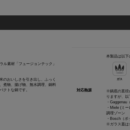
本製品は以下
ネラル素材「フュージョンテック」
米のおいしさを引き出し、ふっく
ガス
、煮物、揚げ物、無水調理、鍋料
パクトな鍋です。
対応熱源
※鍋底の直径
りますが、以
・Gaggen
・Miele 
調理ゾーン
・Bosch（
※ガラス蓋は