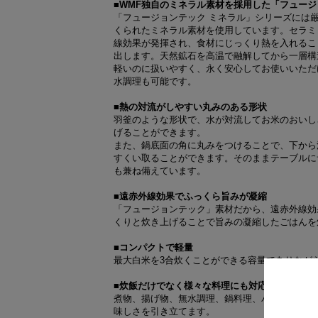
■WMF独自のミネラル素材を採用した「フュージ
「フュージョンテック ミネラル」シリーズには厳
くられたミネラル素材を使用しています。セラミ
線効果が発揮され、食材にじっくり熱を入れるこ
出します。天然鉱石を高温で融解してから一層構
軽いのに扱いやすく、永く安心してお使いいただ
水調理も可能です。
■熱の対流がしやすい丸みのある形状
羽釜のような形状で、水が対流してお米のおいし
げることができます。
また、鍋底面の角に丸みをつけることで、下から
すくい取ることができます。そのままテーブルに
も兼ね備えています。
■遠赤外線効果でふっくら旨みが凝縮
「フュージョンテック」素材だから、遠赤外線効
くりと炊き上げることで旨みの凝縮したごはんを
■コンパクトで軽量
最大白米を3合炊くことができる容量でありながら、
■炊飯だけでなく様々な料理にも対応
煮物、揚げ物、無水調理、鍋料理、パン作りなど
味しさを引き立てます。