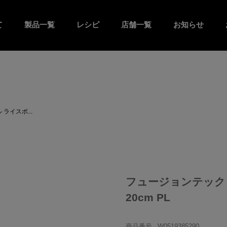
て
製品一覧
レシピ
店舗一覧
お知らせ
ライスポ...
フュージョンテック
20cm PL
商品番号
W0519385290