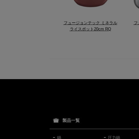
フュージョンテック ミネラル
フ
ライスポット20cm RQ
製品一覧
鍋
圧力鍋