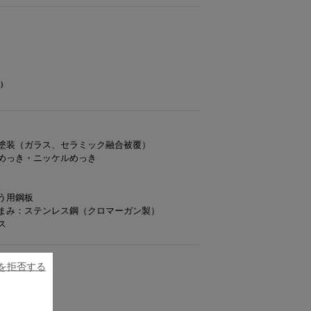
体）
塗装（ガラス、セラミック融合被覆）
めっき・ニッケルめっき
う用鋼板
まみ：ステンレス鋼（クロマーガン製）
ス
ieを拒否する
：265㎜
）：103㎜