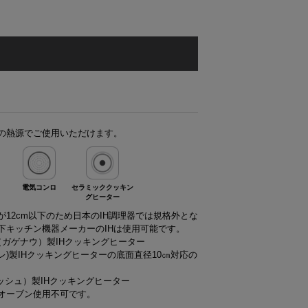
の熱源でご使用いただけます。
電気コンロ
セラミッククッキン
グヒーター
が12cm以下のため日本のIH調理器では規格外とな
下キッチン機器メーカーのIHは使用可能です。
au（ガゲナウ）製IHクッキングヒーター
(ミーレ)製IHクッキングヒーターの底面直径10㎝対応の
ボッシュ）製IHクッキングヒーター
オーブン使用不可です。