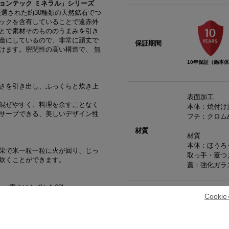
ョンテック ミネラル」シリーズ
選された約30種類の天然鉱石でつ
ックを含有していることで遠赤外
とで素材そのもののうまみを引き
造にしているので、非常に頑丈で
保証期間
けます。密閉性の高い構造で、 無
10年保証（鍋本
さを引き出し、ふっくらと炊き上
表面加工
混ぜやすく、料理を余すことなく
本体：焼付け
サーブできる、美しいデザイン性
フチ：クロム
材質
材質
本体：ほうろ
果で米一粒一粒に火が回り、じっ
取っ手・蓋つ
炊くことができます。
蓋：強化ガラ
重さはわずか1.68kg。
内寸:200㎜
Cook
外寸：215㎜
、様々な料理に対応し、素材の美
外寸取っ手込み
商品サイズ(約)
高さ（本体のみ