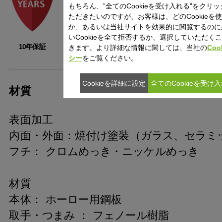
もちろん、”全てのCookieを受け入れる”をクリ
ただきたいのですが、お客様は、どのCookieを
か、あるいは当社サイトを効果的に閲覧するのに
いCookieを全て拒否するか、選択していただく
10年保証
きます。より詳細な情報に関しては、当社の
Coo
シー
をご覧ください。
Cookieを詳細に設定
全てのCookieを受け
材質
表面加工
内面・外面：焼付け塗装（ガラス、セラミ
フチ： クロムめっき・ニッケルめっき
材質
本体： ホーロー用鋼板
取手・つまみ ： フェノール樹脂