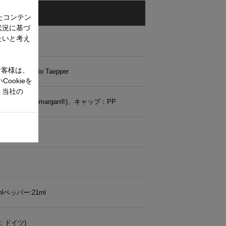
たコンテン
状況に基づ
たいと考え
お客様は、
 Edition Mario Taepper
ookieを
、当社の
レス鋼(Cromargan®)、キャップ：PP
:9.5cm
lペッパー:21ml
：ドイツ)