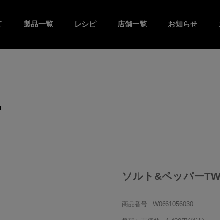
て
製品一覧
レシピ
店舗一覧
お知らせ
E
ソルト&ペッパーTWO 
商品番号
W0661056030