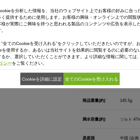
ookieを分析した情報を、当社のウェブサイト上でお客様の好みに合っ
多く提供するために使用します。お客様の興味・オンライン上での閲覧
客様が実際にご興味を持つと思われる製品のコンテンツや広告を表示し
す。
”全てのCookieを受け入れる”をクリックしていただきたいのですが、
デザイナー
MM Design,
kieを使用するか、あるいは当社サイトを効果的に閲覧するのに必要のないC
れ
するか、選択していただくことができます。より詳細な情報に関しては
ポリシー
をご覧ください。
材質
本体：ステン
グすることが出来るユニークなデザ
Cookieを詳細に設定
全てのCookieを受け入れる
スティール製
商品サイズ(約)
径:4.5x高さ
商品重量(約)
145.5g
満水容量(約)
ソルト:47m
原産国
中国 (企画