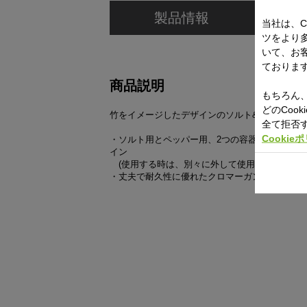
製品情報
当社は、C
ツをより
いて、お
ておりま
商品説明
もちろん、
どのCoo
竹をイメージしたデザインのソルト&ペッパー入
全て拒否
Cookie
・ソルト用とペッパー用、2つの容器をドッキン
イン
(使用する時は、別々に外して使用します)
・丈夫で耐久性に優れたクロマーガンステンレス